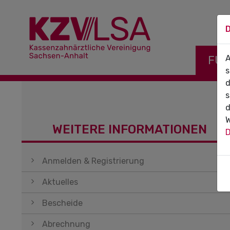
D
Navigati
FÜR
A
s
d
s
d
W
WEITERE INFORMATIONEN
D
Navigation überspringen
Anmelden & Registrierung
Aktuelles
Bescheide
Abrechnung