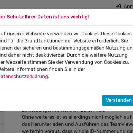
Anm
er Schutz Ihrer Daten ist uns wichtig!
on überspringen
 DIE PRAXIS
uf unserer Webseite verwenden wir Cookies. Diese Cookies
FÜR PATIENTEN
DI
ind für die Grundfunktionen der Website erforderlich. Sie
ienen der sicheren und bestimmungsgemäßen Nutzung u
ind daher nicht deaktivierbar. Durch die weitere Nutzung
er Webseite stimmen Sie der Verwendung von Cookies zu.
eitere Informationen finden Sie in der
KZV Online-Support
atenschutzerklärung
.
Bei einigen Problemen können wir Ihnen eine spe
Desktop-Prinzip beruht. Remote-Desktop (vom Eng
Verstanden
Fernsteuerung) meint den Fernzugriff auf Ihren 
Einstellungen vornehmen zu können.
Ohne weiteres ist es allerdings nicht möglich au
das Herunterladen und Ausführen des TeamViewer
weiterhin voraus, dass wir die ID-Nummer und de