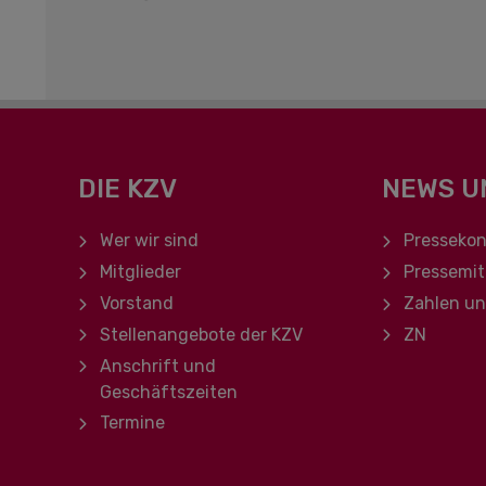
DIE KZV
NEWS U
Navigation überspringen
Navigation ü
Wer wir sind
Pressekon
Mitglieder
Pressemit
Vorstand
Zahlen u
Stellenangebote der KZV
ZN
Anschrift und
Geschäftszeiten
Termine