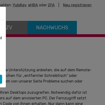
elden:
YubiKey
,
eHBA
oder
2FA
|
Neu registrieren
E KZV
NACHWUCHS
nd
zielle Unterstützung anbieten, die auf dem Remote-
lischen für „entfernter Schreibtisch“ oder
PC, um von unserer Seite Probleme suchen oder
f Ihren Desktops zuzugreifen. Notwendig dafür ist
s auf dem anvisierten PC. Der Fernzugriff setzt
n Code von Ihnen erhalten. Nur dann kann eine