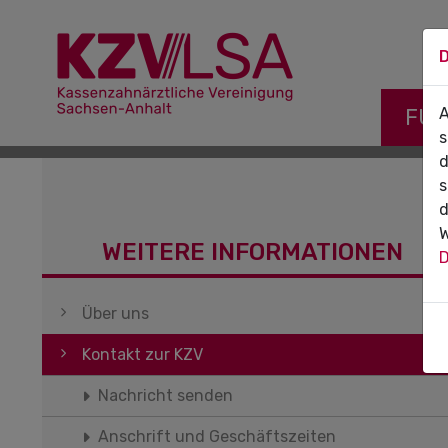
D
Navigati
FÜR
A
s
d
s
d
W
WEITERE INFORMATIONEN
D
Navigation überspringen
Über uns
Kontakt zur KZV
Nachricht senden
Anschrift und Geschäftszeiten