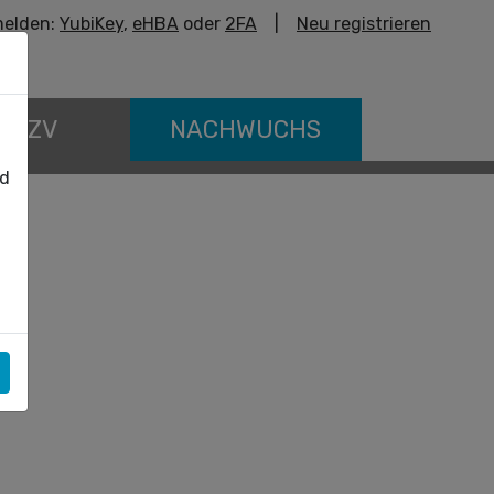
elden:
YubiKey
,
eHBA
oder
2FA
|
Neu registrieren
E KZV
NACHWUCHS
nd