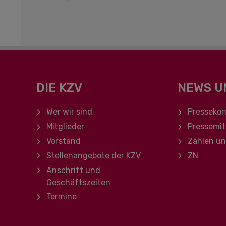
DIE KZV
NEWS U
Navigation überspringen
Navigation ü
Wer wir sind
Pressekon
Mitglieder
Pressemit
Vorstand
Zahlen u
Stellenangebote der KZV
ZN
Anschrift und
Geschäftszeiten
Termine