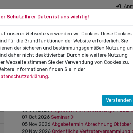
Anm
er Schutz Ihrer Daten ist uns wichtig!
on überspringen
 DIE PRAXIS
uf unserer Webseite verwenden wir Cookies. Diese Cookies
FÜR PATIENTEN
DI
ind für die Grundfunktionen der Website erforderlich. Sie
ienen der sicheren und bestimmungsgemäßen Nutzung u
ind daher nicht deaktivierbar. Durch die weitere Nutzung
er Webseite stimmen Sie der Verwendung von Cookies zu.
eitere Informationen finden Sie in der
Termine
atenschutzerklärung
.
05
Sep
2026
Abgabetermin Abrechnung August
23
Sep
2026
Sitzung des Zulassungsausschusse
Verstanden
05
Oct
2026
Abgabetermin Abrechnung Septem
05
Oct
2026
Abgabetermin Abrechnung III. Quar
07
Oct
2026
Seminar
05
Nov
2026
Abgabetermin Abrechnung Oktober
20
Nov
2026
Ordentliche Vertreterversammlung