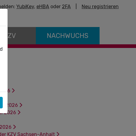
elden:
YubiKey
,
eHBA
oder
2FA
|
Neu registrieren
E KZV
NACHWUCHS
nd
 2026
s
ber 2026
tal 2026
 2026
 der KZV Sachsen-Anhalt