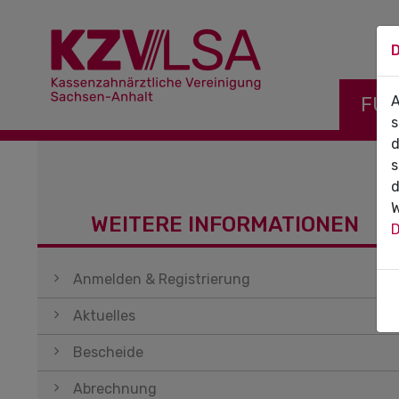
D
Navigati
FÜR
A
s
d
s
d
W
WEITERE INFORMATIONEN
D
Navigation überspringen
Anmelden & Registrierung
Aktuelles
Bescheide
Abrechnung