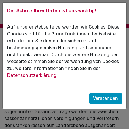
Der Schutz Ihrer Daten ist uns wichtig!
Auf unserer Webseite verwenden wir Cookies. Diese
Cookies sind für die Grundfunktionen der Website
BUNDESMANTELVERTRAG –
erforderlich. Sie dienen der sicheren und
bestimmungsgemäßen Nutzung und sind daher
ZAHNÄRZTE
nicht deaktivierbar. Durch die weitere Nutzung der
Webseite stimmen Sie der Verwendung von Cookies
Der Bundesmantelvertrag – Zahnärzte (BMV-Z) ist der
zu. Weitere Informationen finden Sie in der
zwischen KZBV und Spitzenverband Bund der
Datenschutzerklärung
.
Krankenkassen (GKV-Spitzenverband) ausgehandelte
Vertrag zur vertragszahnärztlichen Versorgung
gesetzlich Krankenversicherter. Er legt die
Rahmenbedingungen für die Versorgung fest, die kraft
Verstanden
Gesetz zugleich automatisch Bestandteil der
sogenannten Gesamtverträge werden, die zwischen
Kassenzahnärztlichen Vereinigungen und Vertretern
der Krankenkassen auf Länderebene ausgehandelt