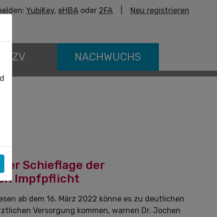
elden:
YubiKey
,
eHBA
oder
2FA
|
Neu registrieren
E KZV
NACHWUCHS
nd
der Schieflage der
ch Impfpflicht
esen ab dem 16. März 2022 könne es zu deutlichen
ztlichen Versorgung kommen, warnen Dr. Jochen