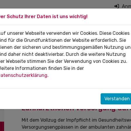
Anm
er Schutz Ihrer Daten ist uns wichtig!
on überspringen
 DIE PRAXIS
uf unserer Webseite verwenden wir Cookies. Diese Cookies
FÜR PATIENTEN
DI
ind für die Grundfunktionen der Website erforderlich. Sie
ienen der sicheren und bestimmungsgemäßen Nutzung u
ind daher nicht deaktivierbar. Durch die weitere Nutzung
er Webseite stimmen Sie der Verwendung von Cookies zu.
eitere Informationen finden Sie in der
Pressemitteilungen
atenschutzerklärung
.
23.02.2022
KZV und ZÄK warnen vor drohen
Verstanden
zahnärztlichen Versorgung dur
Mit dem Vollzug der Impfpflicht im Gesundheitsw
Versorgungsengpässen in der ambulanten zahnär