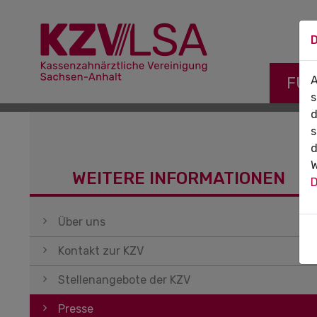
D
Navigati
FÜR
A
s
d
s
d
W
WEITERE INFORMATIONEN
D
Navigation überspringen
Über uns
Kontakt zur KZV
Stellenangebote der KZV
Presse