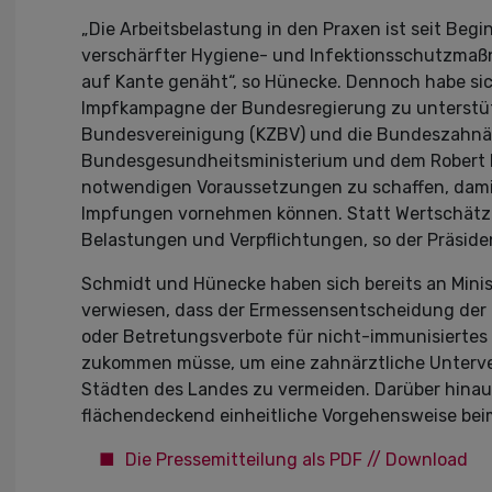
„Die Arbeitsbelastung in den Praxen ist seit Be
verschärfter Hygiene- und Infektionsschutzmaßn
auf Kante genäht“, so Hünecke. Dennoch habe sich
Impfkampagne der Bundesregierung zu unterstütz
Bundesvereinigung (KZBV) und die Bundeszahnä
Bundesgesundheitsministerium und dem Robert Ko
notwendigen Voraussetzungen zu schaffen, dami
Impfungen vornehmen können. Statt Wertschätzun
Belastungen und Verpflichtungen, so der Präside
Schmidt und Hünecke haben sich bereits an Min
verwiesen, dass der Ermessensentscheidung der 
oder Betretungsverbote für nicht-immunisiertes
zukommen müsse, um eine zahnärztliche Unterver
Städten des Landes zu vermeiden. Darüber hinau
flächendeckend einheitliche Vorgehensweise beim
Die Pressemitteilung als PDF // Download