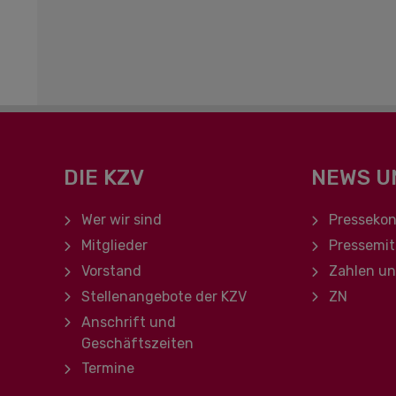
DIE KZV
NEWS U
Navigation überspringen
Navigation ü
Wer wir sind
Pressekon
Mitglieder
Pressemit
Vorstand
Zahlen u
Stellenangebote der KZV
ZN
Anschrift und
Geschäftszeiten
Termine