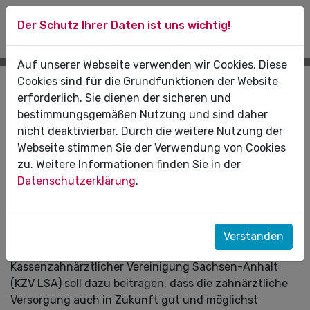
Der Schutz Ihrer Daten ist uns wichtig!
Auf unserer Webseite verwenden wir Cookies. Diese
Cookies sind für die Grundfunktionen der Website
Pressemitteilungen
erforderlich. Sie dienen der sicheren und
bestimmungsgemäßen Nutzung und sind daher
06.07.2022
nicht deaktivierbar. Durch die weitere Nutzung der
Webseite stimmen Sie der Verwendung von Cookies
Gardelegen und KZV LSA vereinbaren
zu. Weitere Informationen finden Sie in der
Kooperation
Datenschutzerklärung
.
Sachsen-Anhalts Zahnärzten und Kieferorthopäden
steht eine Ruhestandswelle bevor. Auch die
Hansestadt Gardelegen bleibt nicht verschont. Ein
Verstanden
gemeinsames Nachwuchsprogramm von Stadt und
Kassenzahnärztlicher Vereinigung Sachsen-Anhalt
(KZV LSA) soll dazu beitragen, dass die zahnärztliche
Versorgung auch in Zukunft gut und möglichst